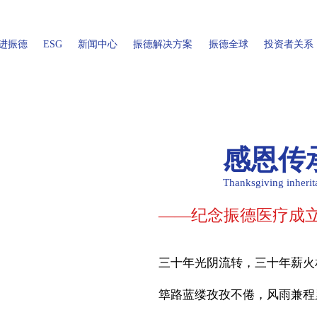
进振德
ESG
新闻中心
振德解决方案
振德全球
投资者关系
ARE
营销中心
医疗用品解决方案
促进绿色发展
上市公司信息
公司新闻
企业介绍
振德中国
人才中心
媒体报道
关注员工成长
公司公告
发展历程
家用健康用品解决方案
振德海外
工作环境
社会责任
定期财报
振德荣誉
做值得信赖的
加入我们
感恩传
Thanksgiving inherita
——纪念振德医疗成
三十年光阴流转，三十年薪火
筚路蓝缕孜孜不倦，风雨兼程