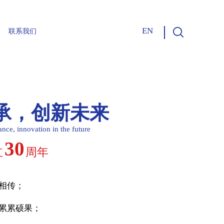
EN
联系我们
合作伙伴
企业文化
振德30年
承，创新未来
nce, innovation in the future
30
立
周年
相传；
累累硕果；