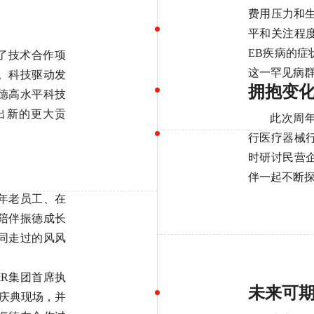
费用压力和
平和关注程
EB疾病的
了技术合作项
这一罕见病
。科技驱动发
拥抱变化
德高水平科技
出新的更大贡
此次周
行医疗器械
时研讨民营
伴一起不断
年老员工、在
中陪伴振德成长
同走过的风风
R集团首席执
未来可期
里来到庆典现场，并