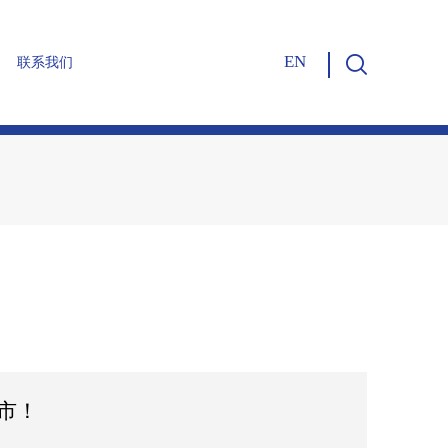
EN
联系我们
合作伙伴
企业文化
振德30年
上市！