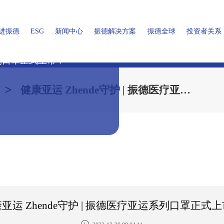
进振德
ESG
新闻中心
振德解决方案
振德全球
投资者关系
系列口罩正式上市！
ARE
企业介绍
营销中心
医疗用品解决方案
促进绿色发展
上市公司信息
公司新闻
振德中国
人才中心
发展历程
媒体报道
关注员工成长
公司公告
家用健康用品解决方案
振德海外
工作环境
社会责任
定期财报
做值得信赖的
加入我们
振德荣誉
>
健康亚运 Zhende守护 | 振德医疗亚运系列口罩正式上市！
亚运 Zhende守护 | 振德医疗亚运系列口罩正式