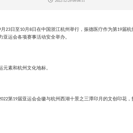
2022-12-29 09:04:11
月
日至
月
日在中国浙江杭州举行，振德医疗作为第
届杭
9
23
10
8
19
力亚运会各项赛事活动安全举办。
运元素和杭州文化地标。
第
届亚运会会徽与杭州西湖十景之三潭印月的文创印花，
2022
19