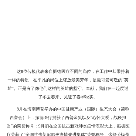
这8位劳模代表来自振德医疗不同的岗位，在工作中却秉持着
一样的特质，在平凡的岗位上绽放最美芳华，是最可爱可敬的“英
雄”。正是有了像他们这样的英雄的坚守、奉献，我们在一起度过
了冬去春来、见证了春华秋实。
8月在海南博鳌举办的中国健康产业（国际）生态大会（简称
西普会）上，振德医疗揽获了西普金奖以及“心怀大爱，战疫担
当”的荣誉称号；9月初在全国抗击新冠肺炎疫情表彰大上，振德医
疗荣获了“全国抗击新冠肺炎疫情先进集体”荣誉称号，这些劳模是