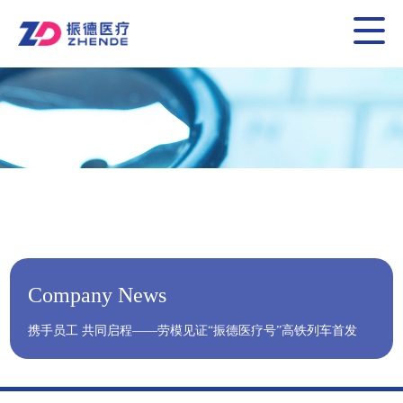
Company News
携手员工 共同启程——劳模见证“振德医疗号”高铁列车首发