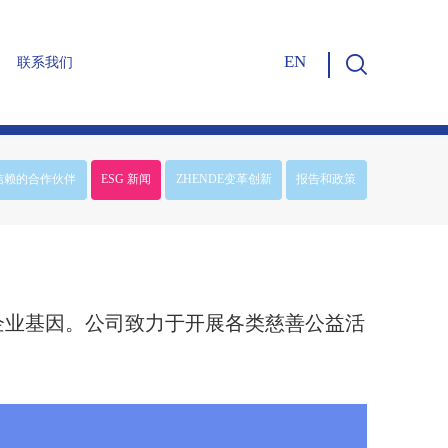
EN
联系我们
合作伙伴
企业文化
振德30年
信赖的合作伙伴
ESG 新闻
ZHENDE变革创新
报告和政策
企业基因。公司致力于开展各类慈善公益活