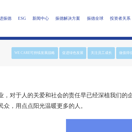
进振德
ESG
新闻中心
振德解决方案
振德全球
投资者关系
ARE
营销中心
医疗用品解决方案
促进绿色发展
上市公司信息
企业介绍
公司新闻
振德中国
人才中心
媒体报道
关注员工成长
公司公告
家用健康用品解决方案
振德海外
工作环境
发展历程
社会责任
定期财报
做值得信赖的
加入我们
振德荣誉
WE CARE可持续发展战略
促进绿色发展
关注员工成长
做值得
业，对于人的关爱和社会的责任早已经深植我们的
民众，用点点阳光温暖更多的人。