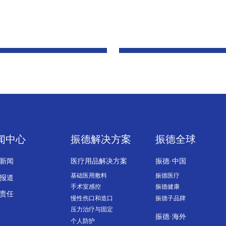
闻中心
振德解决方案
振德全球
新闻
医疗用品解决方案
振德·中国
基础医用敷料
振德医疗
报道
手术室感控
振德健康
责任
慢性伤口和造口
振德子品牌
压力治疗与固定
振德·海外
个人防护