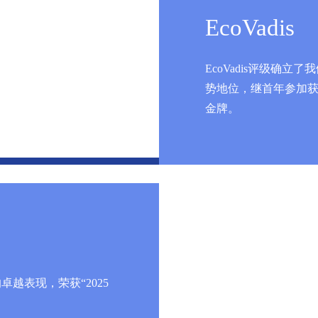
EcoVadis
EcoVadis评级确
势地位，继首年参加获
金牌。
越表现，荣获“2025